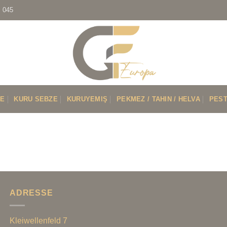
7 045
VE
KURU SEBZE
KURUYEMIŞ
PEKMEZ / TAHIN / HELVA
PEST
ADRESSE
Kleiwellenfeld 7