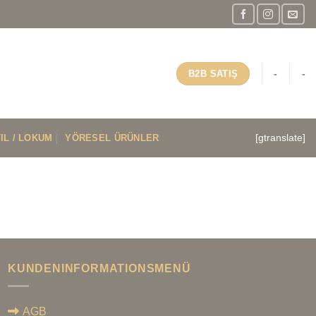
-
-
B2B SATIŞ
IL / LOKUM
YÖRESEL ÜRÜNLER
[gtranslate]
KUNDENINFORMATIONSMENÜ
AGB